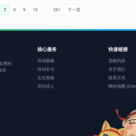
书”。光绪二十四年（1898年）
金紫光禄大夫，封安喜县子。开
7
8
9
10
…
261
开始进行戊戌变法，变法失败后
下一页
元十四年卒，赠兖州刺史。
逃往日本，自称持有皇帝的衣带
诏，组织保皇会，鼓吹开明专
制，反对革命。辛亥革命后，作
为保皇党领袖，他反对共和制，
一直谋划溥仪复位。民国六年
核心服务
快速链接
（1917年），康有为和张勋发动
复辟，拥立溥仪登基，不久即在
诗词曲赋
贡献内容
当时北洋政府总理段祺瑞的讨伐
最实用的
诗词名句
关于我们
下宣告失败。康有为晚年始终宣
典诗
称忠于清朝，溥仪被冯玉祥逐出
古文典籍
联系方式
紫禁城后，他曾亲往天津，到溥
历代诗人
网站地图 (Site
仪居住的静园觐见探望。民国十
六年（1927年）病死于青岛。康
有为作为晚清社会的活跃分子，
在倡导维新运动时，体现了历史
前进的方向。但后来，他与袁世
凯成为复辟运动的精神领袖。