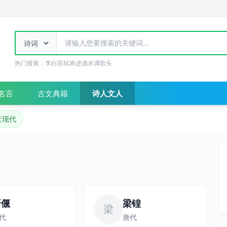
热门搜索：
李白
苏轼
将进酒
水调歌头
名言
古文典籍
诗人文人
近现代
胥偃
梁锽
梁
代
唐代