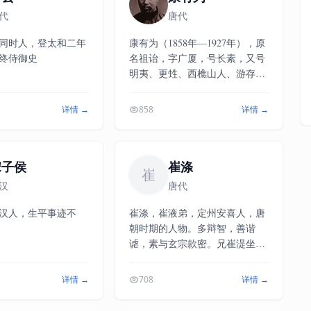
二年（1164），为大
代
唐代
熙年间直秘阁通判婺
为司农寺主簿，迁司
同时人，登太和二年
康有为（1858年—1927年），原
禧三年（1207）与谋
终侍御史
名祖诒，字广厦，号长素，又号
又欲去宰相史弥远，
明夷、更甡、西樵山人、游存
定四年十二月被除名
叟、天游化人，广东省南海县丹
卒于是年后。
灶苏村人，人称康南海，中国晚
详情 →
858
详情 →
清时期重要的政治家、思想家、
教育家，资产阶级改良主义的代
表人物。康有为出生于封建官僚
宋子侯
家庭，光绪五年（1879年）开始
崔涤
崔
接触西方文化。光绪十四年
汉
唐代
（1888年），康有为再一次到北
京参加顺天乡试，借机第一次上
汉人，生平事迹不
崔涤，崔液弟，定州安喜人，唐
书光绪帝请求变法，受阻未上
朝时期的人物。多辩智，善谐
达。光绪十七年（1891年）后在
谑，素与玄宗款密。兄崔湜坐太
广州设立万木草堂，收徒讲学。
平党诛，玄宗常思之，故待涤逾
光绪二十一年（1895年）得知
厚，用为秘书监。出入禁中，与
详情 →
708
详情 →
《马关条约》签订，联合1300多
诸王侍宴不让席，而坐或在宁王
名举人上万言书，即“公车上
之上。后赐名澄。从东封还，加