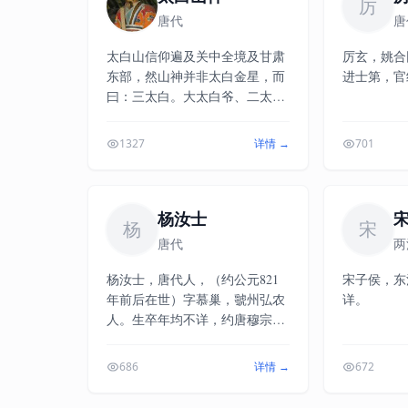
厉
环节。隆兴
唐代
唐
理司直。淳
州。庆元初
太白山信仰遍及关中全境及甘肃
厉玄，姚合
农寺丞。开
东部，然山神并非太白金星，而
进士第，官
诛韩侂胄，
曰：三太白。大太白爷、二太白
事泄，于嘉
爷系面貌和善文官形象，三太白
象州编管，
爷脾气差，则为黑面怒相武将。
1327
详情 →
701
民间传说为伯夷叔齐周贲（或西
汉周勃）；于右任认为是尧舜
禹；亦说周太王三子（泰伯仲雍
季历）；甘肃则认为郭马李大
杨汝士
杨
宋
王。
唐代
两
杨汝士，唐代人，（约公元821
宋子侯，东
年前后在世）字慕巢，虢州弘农
详。
人。生卒年均不详，约唐穆宗长
庆初前后在世。元和四年，（公
元八o九年）登进士第。牛僧
686
详情 →
672
孺、李宗闵待之善，引为中书舍
人。开成元年，（公元八三六