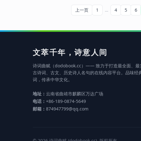
年）由兵部侍郎出镇东川。入为
上一页
1
…
4
5
6
吏部侍郎。终刑部尚书。汝士善
诗。裴度居守东都，夜宴，半
酣，与诸客联句。时元稹、白居
易均在座，有得色。依次至汝
士，汝士句云：“昔日兰亭无艳
质，此时金谷有高人”。居易知
文萃千年，诗意人间
不能复加，遽裂之，曰：“笙歌
鼎沸，勿作冷淡生活”！稹顾居
诗词曲赋（dodobook.cc）—— 致力于打造最全面、
易曰：“乐天所谓能全其名者”！
古诗词、古文、历史诗人名句的在线内容平台。品味经
杨汝士曾“压倒元白”
词，传承中华文化。
地址：
云南省曲靖市麒麟区万达广场
电话：
+86-189-0874-5649
邮箱：
874947799@qq.com
© 2026 诗词曲赋 (dodobook.cc). 版权所有.