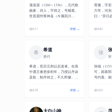
蒲道源（1260～1336），元代散
胥偃，字安
曲家，诗人，字得之，号顺斋。
力学，河东
世居眉州青神县（今属四川
曰：“异日
省），后徙居兴元南郑（今属陕
甲科，授大
西省）。初为郡学正，皇庆二年
二州，直集
611
详情 →
940
（一三一三）征为翰林编修，进
曹、知太常
应奉，迁国子博士，延祐七年
知开封县。
（一三二〇）辞归。年七十被召
士，既封弥
为陕西儒学提举，不赴。著有
希道
名者居上。
希
张
《闲居丛稿》。他所著的《闲居
监光化军酒
唐代
宋
丛稿》，平实显易，有承平之
常丞。林特
风。
事，徙知汉
希道，宪宗元和以后道者。在燕
张镃（115
勾院、修起
中遇王睿患疹积年，乃授以丹诀
可，因慕郭
员外郎，遂
及歌，制丹饵之，不久即瘳。事
号约斋。南
中，入翰林
迹见《神仙感遇传》卷一。《全
（今甘肃天
府。
唐诗》录存其诗2首。
（现浙江杭
678
详情 →
503
身显赫，为
孙，刘光世
名诗词家张
太白山神
族由武功转