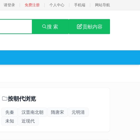
请登录
|
免费注册
|
个人中心
|
手机端
|
网站导航
搜 索
贡献内容
按朝代浏览
先秦
汉晋南北朝
隋唐宋
元明清
未知
近现代