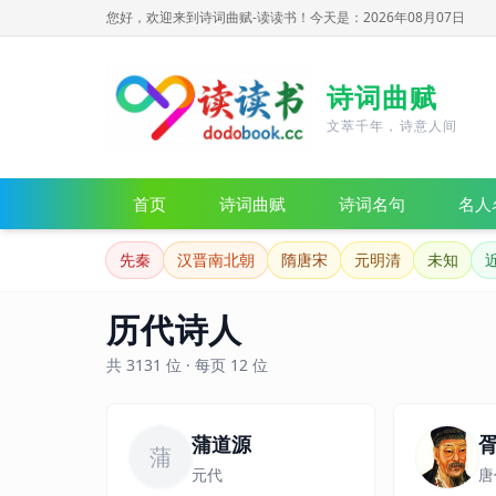
您好，欢迎来到诗词曲赋-读读书！
今天是：2026年08月07日
诗词曲赋
文萃千年，诗意人间
首页
诗词曲赋
诗词名句
名人
先秦
汉晋南北朝
隋唐宋
元明清
未知
历代诗人
共 3131 位 · 每页 12 位
蒲道源
蒲
元代
唐