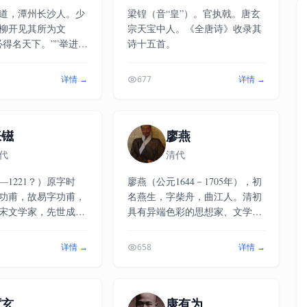
道，潭州长沙人。少
梁锽（音“皇”）。官执戟。唐玄
柳开见其所为文
宗天宝中人。《全唐诗》收录其
必得名天下。””举进士
诗十五首。
理评事、通判湖、舒
贤院、同判吏部南
详情 →
677
详情 →
礼院，再迁太常丞、
与御史高升试府进
卷首，辄发视，择有
降秘书省著作佐郎、
张镃
廖燕
。起通判邓州，复太
代
清代
知许州，辟通判州
阳军。还判三司度支
3—1221？）原字时
廖燕（公元1644－1705年），初
居注。累迁商书刑部
功甫，故易字功甫，
名燕生，字柴舟，曲江人。清初
知制诰，迁工部郎
宋文学家，先世成纪
具有异端色彩的思想家、文学
为学士，权知开封
水）人，寓居临安
家，因一介布衣，既无显赫身
州），卜居南湖。出
世，又乏贤达奥援，所以生前死
详情 →
658
详情 →
宋南渡名将张俊曾
后，均少人知。待道光年间，阮
外孙。他又是宋末著
元主修《广东通志》，其集已难
炎的曾祖，是张氏家
寻觅。他一生潦倒，在文学上却
向文阶过程中的重要
厉玄
颇有成就。
康有为