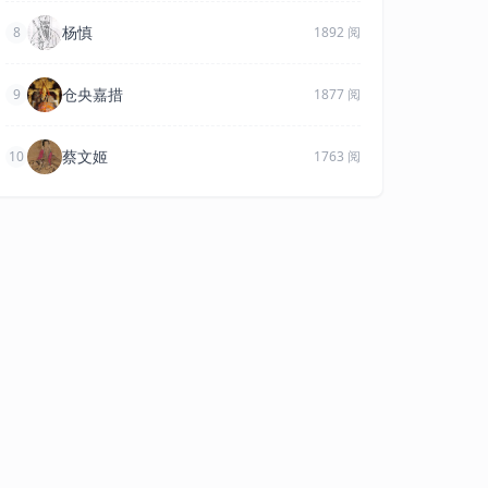
杨慎
8
1892 阅
仓央嘉措
9
1877 阅
蔡文姬
10
1763 阅