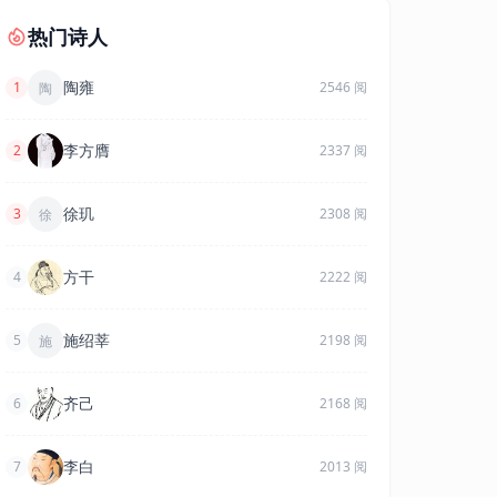
热门诗人
陶雍
1
2546 阅
陶
李方膺
2
2337 阅
徐玑
3
2308 阅
徐
方干
4
2222 阅
施绍莘
5
2198 阅
施
齐己
6
2168 阅
李白
7
2013 阅