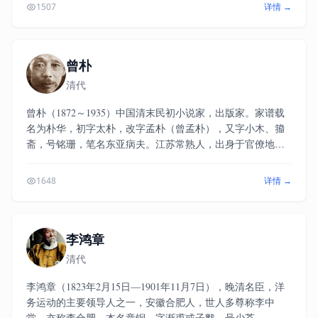
《兰亭序》中盖有印章：“全椒吴敬梓号粒民印”）。幼即颖
1507
详情 →
异，善记诵。稍长，补官学弟子员。尤精《文选》，赋援笔
立成。不善治生，性豪迈，不数年，旧产挥霍俱尽，时或至
于绝粮。 雍正十三年（一七三五），巡抚赵国辚举以
应“博学鸿词”，不赴(参加了学院，抚院及督院三级地方考
曾朴
试，因病未延试）。移家金陵，为文坛盟主。又集同志建先
清代
贤祠于雨花山麓，祀泰伯以下二百三十人。资不足，售所居
屋以成之，家因益贫。晚年，自号文木老人，客扬州，尤落
曾朴（1872～1935）中国清末民初小说家，出版家。家谱载
拓纵酒。后卒于客中。著有《文木山房诗文集》十二卷（今
名为朴华，初字太朴，改字孟朴（曾孟朴），又字小木、籀
存四卷）、《文木山房诗说》七卷（今存四十三则）、小说
斋，号铭珊，笔名东亚病夫。江苏常熟人，出身于官僚地主
《儒林外史》。
家庭。近代文学家、出版家。
1648
详情 →
李鸿章
清代
李鸿章（1823年2月15日—1901年11月7日），晚清名臣，洋
务运动的主要领导人之一，安徽合肥人，世人多尊称李中
堂，亦称李合肥，本名章铜，字渐甫或子黻，号少荃