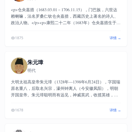
<p>仓央嘉措（1683.03.01－1706.11.15），门巴族，六世达
赖喇嘛，法名罗桑仁钦仓央嘉措，西藏历史上著名的诗人、
政治人物。</p><p>康熙二十二年（1683年）仓央嘉措生于西
藏南部门隅纳拉山下宇松地区乌坚林村的一户农奴家庭，父
亲扎西丹增，母亲次旺拉姆。家中世代信奉宁玛派佛教。康
1875
详情 →
熙三十六年（1697年）被当时的西藏摄政王第巴·桑结嘉措认
定为五世达赖的转世灵童，同年在桑结嘉措的主持下在布达
拉宫举行了坐床典礼。康熙四十四年（1705年）被废，据传
在康熙四十五年（1706年）的押解途中圆寂。</p><p>仓央嘉
朱元璋
措是西藏最具代表的民歌诗人，写了很多细腻真挚的诗歌，
明代
其中最为经典的是拉萨藏文木刻版《仓央嘉措情歌》</p>
大明太祖高皇帝朱元璋（1328年—1398年6月24日），字国瑞
原名重八，后取名兴宗，濠州钟离人（今安徽凤阳），明朝
开国皇帝。朱元璋聪明而有远见，神威英武，收揽英雄，平
定四海，纳谏如流，求贤若渴，重农桑，兴礼乐，褒节义，
崇教化，制定的各种法规都很相宜，前所未有。但他性格严
1678
详情 →
明，晚年偏好诛杀，使得一代开国元勋很少有善始善终者，
这是他的缺点。