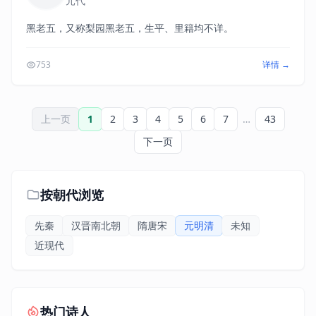
元代
首。他们二人谈禅论道，往往托物比兴，一语双关，带有喜
剧色彩。《伍员吹箫》写春秋时伍子胥为父兄报仇的故事，
黑老五，又称梨园黑老五，生平、里籍均不详。
事件本身虽很复杂，但剧本着重描写伍子胥逃难得到好汉鱄
诸的帮助等戏剧情节，因此关目集中，颇为动人。它对后世
753
详情 →
敷演伍子胥的戏曲有深远影响。
上一页
1
2
3
4
5
6
7
…
43
下一页
按朝代浏览
先秦
汉晋南北朝
隋唐宋
元明清
未知
近现代
热门诗人