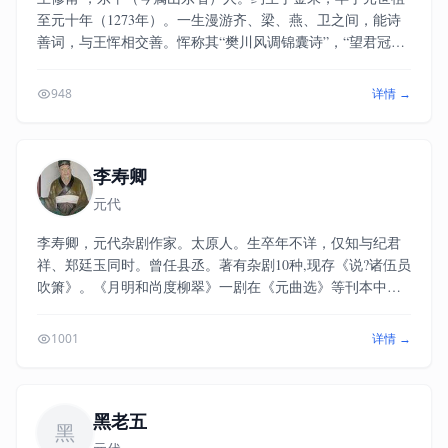
至元十年（1273年）。一生漫游齐、梁、燕、卫之间，能诗
善词，与王恽相交善。恽称其“樊川风调锦囊诗”，“望君冠盖
凤凰池”。《秋涧集》卷七十四有《水调歌头》《送王修甫东
还》词，卷十四有《赠王修甫》、卷十六有《挽王修甫》
948
详情 →
诗。
李寿卿
元代
李寿卿，元代杂剧作家。太原人。生卒年不详，仅知与纪君
祥、郑廷玉同时。曾任县丞。著有杂剧10种,现存《说?诸伍员
吹箫》。《月明和尚度柳翠》一剧在《元曲选》等刊本中均
未题作者，疑即李寿卿《月明三度临歧柳》。《度柳翠》写
妓女柳翠原是观音菩萨净瓶内的杨柳枝，因故堕入凡尘，被
1001
详情 →
月明罗汉度脱，返本还元。柳翠是南宋初年的名妓，关于她
的传说早在杭州地区流行。《武林旧事》记载元夕舞队的
《耍和尚》就是表演这个故事。《度柳翠》剧情简单，内容
虽为宣传宗教，艺术上却颇有特点。剧中月明是个好吃酒肉
黑老五
黑
的风魔和尚，柳翠是谈笑风生、吹弹歌舞无不精妙的上厅行