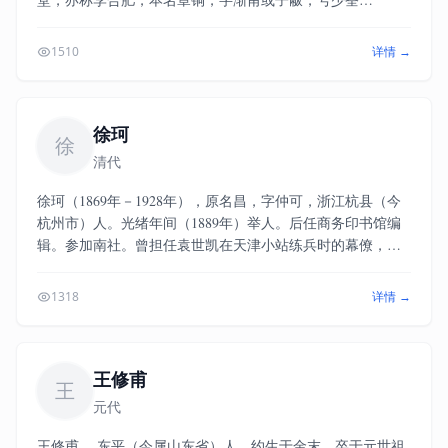
（泉），晚年自号仪叟，别号省心，谥文忠。 作为淮
军、北洋水师的创始人和统帅、洋务运动的领袖、晚清重
1510
详情 →
臣，官至直隶总督兼北洋通商大臣，授文华殿大学士，曾经
代表清政府签订了《越南条约》《马关条约》《中法简明条
约》等。 日本首相伊藤博文视其为“大清帝国中唯一有能
耐可和世界列强一争长短之人”，慈禧太后视其为“再造玄黄
徐珂
徐
之人”，著有《李文忠公全集》。与曾国藩、张之洞、左宗棠
清代
并称为“中兴四大名臣”，与俾斯麦、格兰特并称为“十九世纪
世界三大伟人”。
徐珂（1869年－1928年），原名昌，字仲可，浙江杭县（今
杭州市）人。光绪年间（1889年）举人。后任商务印书馆编
辑。参加南社。曾担任袁世凯在天津小站练兵时的幕僚，不
久离去。1901年在上海担任了《外交报》、《东方杂志》的
编辑，1911年，接管《东方杂志》的“杂纂部”。与潘仕成、
1318
详情 →
王晋卿、王辑塘、冒鹤亭等友好。编有《清稗类钞》、《历
代白话诗选》、《古今词选集评》等。
王修甫
王
元代
王修甫 ，东平（今属山东省）人。约生于金末，卒于元世祖