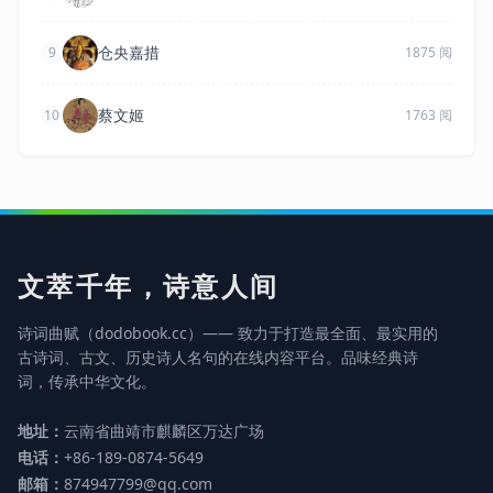
仓央嘉措
9
1875 阅
蔡文姬
10
1763 阅
文萃千年，诗意人间
诗词曲赋（dodobook.cc）—— 致力于打造最全面、最实用的
古诗词、古文、历史诗人名句的在线内容平台。品味经典诗
词，传承中华文化。
地址：
云南省曲靖市麒麟区万达广场
电话：
+86-189-0874-5649
邮箱：
874947799@qq.com