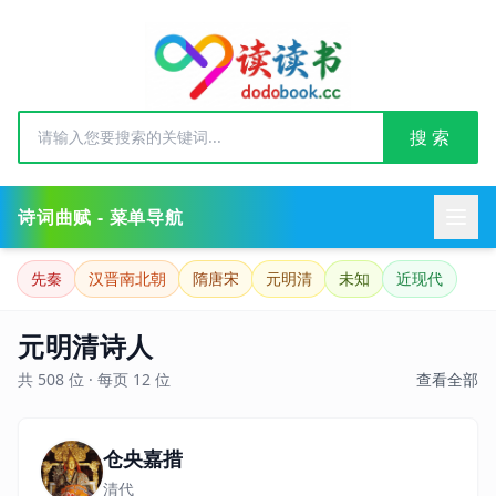
搜 索
诗词曲赋 - 菜单导航
先秦
汉晋南北朝
隋唐宋
元明清
未知
近现代
元明清诗人
共 508 位 · 每页 12 位
查看全部
仓央嘉措
清代