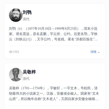
刘鹗
清代
刘鹗（è）（1857年10月18日—1909年8月23日），清末小说
家。谱名震远，原名孟鹏，字云抟、公约。后更名鹗，字铁
云（刘铁云[1]），又字公约，号老残。署名“洪都百炼生”。
汉族，江苏丹徒（今镇江市）人，寄籍山阳（今江苏淮安
区）。刘鹗自青年时期拜从太谷学派南宗李光炘(龙川)之后，
1392
详情 →
终生主张以“教养”为大纲，发展经济生产，富而后教，养民
为本的太谷学说。他一生从事实业，投资教育，为的就是能
够实现太谷学派“教养天下”的目的。而他之所以能屡败屡
战、坚韧不拔，太谷学派的思想可以说是他的精神支柱。
吴敬梓
清代
吴敬梓（1701—1754年），字敏轩，一字文木，号粒民，清
朝最伟大的小说家之一。汉族，安徽省全椒人。因家有“文木
山房”，所以晚年自称“文木老人”，又因自家乡安徽全椒移至
江苏南京秦淮河畔，故又称“秦淮寓客”（现存吴敬梓手写