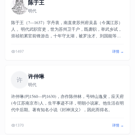
陈于王
明代
陈于王（?—1637）字丹衷，南直隶苏州府吴县（今属江苏）
人 。明代武职官吏，世为苏州卫千户，既袭职，举武乡试，
崇祯初累官前锋游击，十年守太湖，被罗汝才、刘国能等农
民军围攻，兵败自刎而死。
1497
详情 →
许仲琳
许
明代
许仲琳(约1560—约1630)，亦作陈仲林，号钟山逸叟，应天府
(今江苏南京市)人，生平事迹不详，明朝小说家。他生活在明
代中后期。著有知名小说《封神演义》，因此而得名。
1370
详情 →