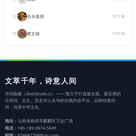
仓央嘉措
9
1873 阅
蔡文姬
10
1759 阅
文萃千年，诗意人间
诗词曲赋（dodobook.cc）—— 致力于打造最全面、最实用的
古诗词、古文、历史诗人名句的在线内容平台。品味经典诗
词，传承中华文化。
地址：
云南省曲靖市麒麟区万达广场
电话：
+86-189-0874-5649
邮箱：
874947799@qq.com