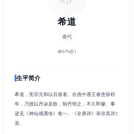
希道
唐代
676
1
生平简介
希道，宪宗元和以后道者。在燕中遇王睿患疹积
年，乃授以丹诀及歌，制丹饵之，不久即瘳。事
迹见《神仙感遇传》卷一。《全唐诗》录存其诗2
首。