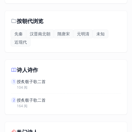
按朝代浏览
先秦
汉晋南北朝
隋唐宋
元明清
未知
近现代
诗人诗作
授炙毂子歌二首
1
104 阅
授炙毂子歌二首
2
164 阅