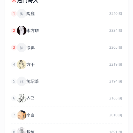
热门诗人
陶雍
1
2540 阅
陶
李方膺
2
2334 阅
徐玑
3
2305 阅
徐
方干
4
2219 阅
施绍莘
5
2194 阅
施
齐己
6
2165 阅
李白
7
2010 阅
杨慎
8
1891 阅