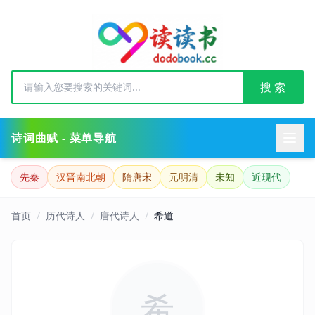
搜 索
诗词曲赋 - 菜单导航
先秦
汉晋南北朝
隋唐宋
元明清
未知
近现代
首页
/
历代诗人
/
唐代诗人
/
希道
希