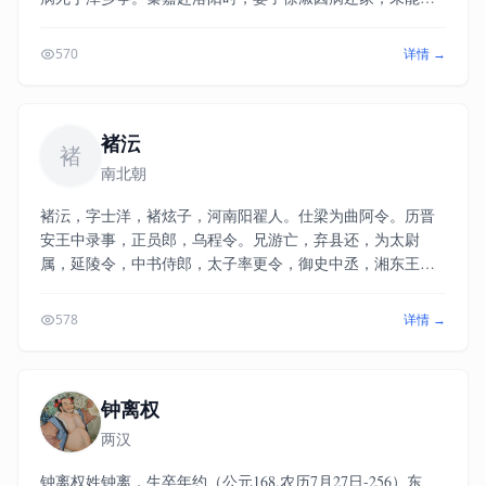
别。秦嘉客死他乡后，徐淑兄逼她改嫁。她“毁形不嫁，哀恸
伤生”（《史通·人物》），守寡终生。秦嘉、徐淑今存的诗文
570
详情 →
并收辑于严可均《全上古三代秦汉三国六朝文》、逯钦立
《先秦汉魏晋南北朝诗》。
褚沄
褚
南北朝
褚沄，字士洋，褚炫子，河南阳翟人。仕梁为曲阿令。历晋
安王中录事，正员郎，乌程令。兄游亡，弃县还，为太尉
属，延陵令，中书侍郎，太子率更令，御史中丞，湘东王府
谘议参军。卒。
578
详情 →
钟离权
两汉
钟离权姓钟离，生卒年约（公元168.农历7月27日-256）东