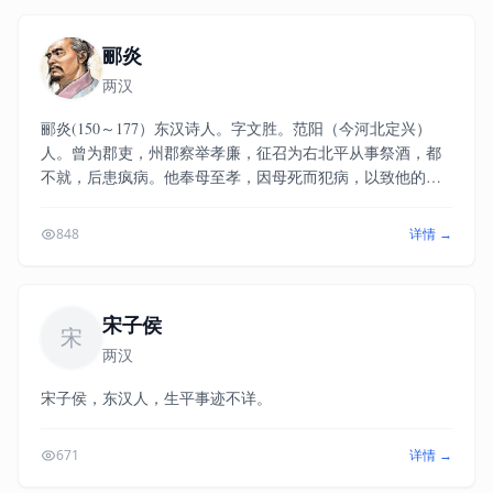
卷，但已经失传。现在能看到的蔡文姬作品只有《悲愤诗》
二首和《胡笳十八拍》。历史上记载蔡琰的事迹并不多，
但“文姬归汉”的故事却在历朝历代被广为流传。
郦炎
两汉
郦炎(150～177）东汉诗人。字文胜。范阳（今河北定兴）
人。曾为郡吏，州郡察举孝廉，征召为右北平从事祭酒，都
不就，后患疯病。他奉母至孝，因母死而犯病，以致他的正
在产儿的妻子被惊死。为妻家诉讼入狱，死于狱中。
848
详情 →
宋子侯
宋
两汉
宋子侯，东汉人，生平事迹不详。
671
详情 →