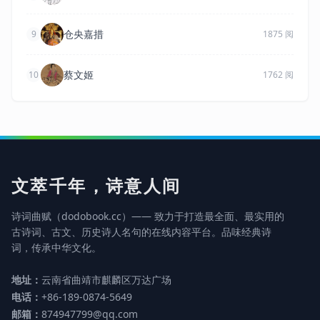
仓央嘉措
9
1875 阅
蔡文姬
10
1762 阅
文萃千年，诗意人间
诗词曲赋（dodobook.cc）—— 致力于打造最全面、最实用的
古诗词、古文、历史诗人名句的在线内容平台。品味经典诗
词，传承中华文化。
地址：
云南省曲靖市麒麟区万达广场
电话：
+86-189-0874-5649
邮箱：
874947799@qq.com