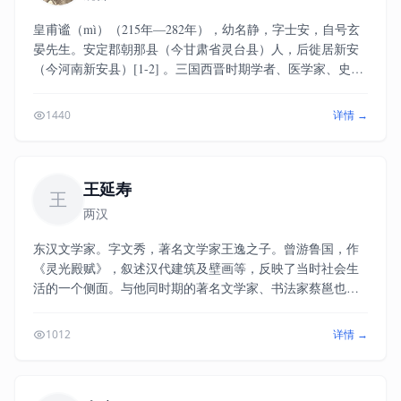
皇甫谧（mì）（215年—282年），幼名静，字士安，自号玄
晏先生。安定郡朝那县（今甘肃省灵台县）人，后徙居新安
（今河南新安县）[1-2] 。三国西晋时期学者、医学家、史学
家，东汉名将皇甫嵩曾孙。他一生以著述为业，后得风痹
疾，犹手不释卷。晋武帝时累征不就，自表借书，武帝赐书
1440
详情 →
一车。其著作《针灸甲乙经》是中国第一部针灸学的专著。
其实，除此之外，他还编撰了《历代帝王世纪》、《高士
传》、《逸士传》 、《列女传》、《元晏先生集》等书。在
医学史和文学史上都负有盛名。在针灸学史上，占有很高的
王延寿
王
学术地位，并被誉为“针灸鼻祖”。挚虞、张轨等都为其门
两汉
生。
东汉文学家。字文秀，著名文学家王逸之子。曾游鲁国，作
《灵光殿赋》，叙述汉代建筑及壁画等，反映了当时社会生
活的一个侧面。与他同时期的著名文学家、书法家蔡邕也写
了此稿，但见到王延寿的《灵光殿赋》后，大为惊奇，自愧
弗如，遂焚己稿。王延寿年仅20多岁溺死于湘水。他在辞赋
1012
详情 →
史上留下了《鲁灵光殿赋》、《梦赋》和《王孙赋》三篇杰
作。