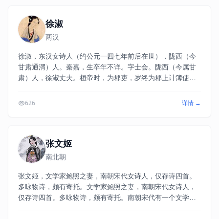
徐淑
两汉
徐淑，东汉女诗人（约公元一四七年前后在世），陇西（今
甘肃通渭）人。秦嘉，生卒年不详。字士会。陇西（今属甘
肃）人，徐淑丈夫。桓帝时，为郡吏，岁终为郡上计簿使赴
洛阳，被任为黄门郎。后病死于津乡亭。徐淑有诗集传世。
（《补续汉书艺文志》）所作今存《答秦嘉诗》一首及答书
626
详情 →
二篇。
张文姬
南北朝
张文姬，文学家鲍照之妻，南朝宋代女诗人，仅存诗四首。
多咏物诗，颇有寄托。文学家鲍照之妻，南朝宋代女诗人，
仅存诗四首。多咏物诗，颇有寄托。南朝宋代有一个文学家
名叫鲍照，他的作品在当时就颇负盛名，诗、赋、骈文都不
乏名篇。他的诗歌吸收民歌的精华。感情丰沛，形象鲜明，