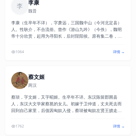
李康
李
魏晋
李康（生卒年不详），字萧远，三国魏中山（今河北定县）
人。性耿介，不合流俗。曾作《游山九吟》（今佚），魏明
帝十分欣赏，起用为寻阳长，后封陧阳侯。原有集二卷，已
佚。今存《运命论》，载《文选》。文中竭力宣扬天命论，
但文笔流丽，其中“木秀于林，风必摧之；堆出于岸，流必湍
1064
详情 →
之；行高于众，人必非之”等句，颇著名。事见《文选》李善
注引《集林》。
蔡文姬
两汉
蔡琰，字文姬，又字昭姬。生卒年不详。东汉陈留郡圉县
人，东汉大文学家蔡邕的女儿。初嫁于卫仲道，丈夫死去而
回到自己家里，后值因匈奴入侵，蔡琰被匈奴左贤王掳走，
嫁给匈奴人，并生育了两个儿子。十二年后，曹操统一北
方，用重金将蔡琰赎回，并将其嫁给董祀。蔡琰同时擅长文
1762
详情 →
学、音乐、书法。《隋书·经籍志》著录有《蔡文姬集》一