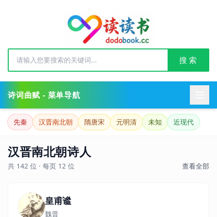
搜 索
诗词曲赋 - 菜单导航
先秦
汉晋南北朝
隋唐宋
元明清
未知
近现代
汉晋南北朝诗人
共 142 位 · 每页 12 位
查看全部
皇甫谧
魏晋