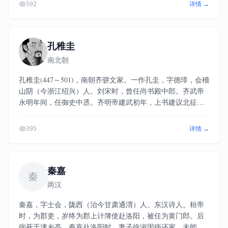
592
详情 →
具有浓厚的浪漫主义色彩，对唐代的李白、高适、岑参等人
的创作有一定的影响。鲍照20多岁的时候投靠《世说新语》
的作者刘义庆，当了一个小官，经历了数次政治斗争，最后
死于乱军之中。一生沉沦下僚，仕途不顺，很不得志。她也
孔稚圭
很有文才，在鲍照消极颓废的时候，张文姬曾经以白鹭为
南北朝
题，写了一首很著名的劝慰勉励丈夫的诗《沙上鹭》。今存
诗四首。多咏物诗，颇有寄托。
孔稚圭(447～501)，南朝齐骈文家。一作孔圭，字德璋，会稽
山阴（今浙江绍兴）人。刘宋时，曾任尚书殿中郎。齐武帝
永明年间，任御史中丞。齐明帝建武初年，上书建议北征。
东昏侯永元元年(499)，迁太子詹事。死后追赠金紫光禄大
夫。孔稚圭文享盛名，曾和江淹同在萧道成幕中“对掌辞
395
详情 →
笔”。豫章王萧嶷死后，他的儿子请沈约和孔稚圭写作碑文，
可见他在上层社会中的地位。史称他“不乐世务，居宅盛营山
水”。“门庭之内，草莱不剪”。但他对皇帝所不喜欢的人也从
不稍假宽容，其弹章劾表，著称一时。
秦嘉
秦
两汉
秦嘉，字士会，陇西（治今甘肃通渭）人。东汉诗人。桓帝
时，为郡吏，岁终为郡上计簿使赴洛阳，被任为黄门郎。后
病死于津乡亭。秦嘉赴洛阳时，妻子徐淑因病还家，未能面