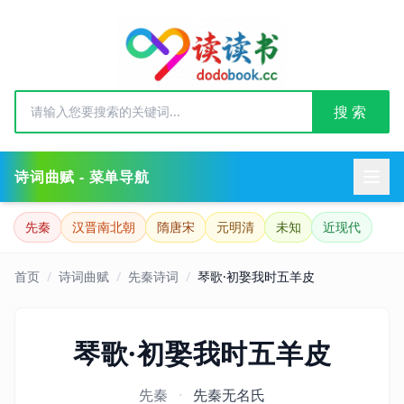
搜 索
诗词曲赋 - 菜单导航
先秦
汉晋南北朝
隋唐宋
元明清
未知
近现代
首页
/
诗词曲赋
/
先秦诗词
/
琴歌·初娶我时五羊皮
琴歌·初娶我时五羊皮
先秦
·
先秦无名氏