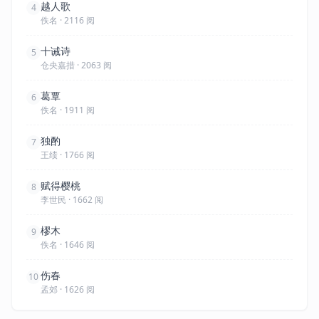
越人歌
4
佚名 · 2116 阅
十诫诗
5
仓央嘉措 · 2063 阅
葛覃
6
佚名 · 1911 阅
独酌
7
王绩 · 1766 阅
赋得樱桃
8
李世民 · 1662 阅
樛木
9
佚名 · 1646 阅
伤春
10
孟郊 · 1626 阅