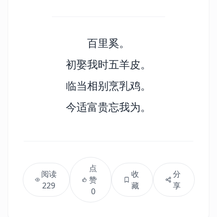
百里奚。
初娶我时五羊皮。
临当相别烹乳鸡。
今适富贵忘我为。
点
阅读
收
分
赞
229
藏
享
0