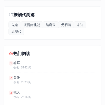
按朝代浏览
先秦
汉晋南北朝
隋唐宋
元明清
未知
近现代
热门阅读
卷耳
1
佚名 · 3142 阅
关雎
2
佚名 · 2823 阅
桃夭
3
佚名 · 2516 阅