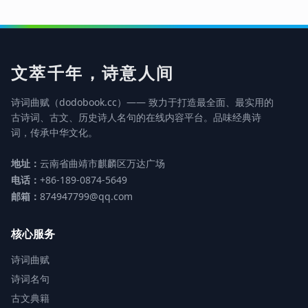
文萃千年，诗意人间
诗词曲赋（dodobook.cc）—— 致力于打造最全面、最实用的
古诗词、古文、历史诗人名句的在线内容平台。品味经典诗
词，传承中华文化。
地址：
云南省曲靖市麒麟区万达广场
电话：
+86-189-0874-5649
邮箱：
874947799@qq.com
核心服务
诗词曲赋
诗词名句
古文典籍