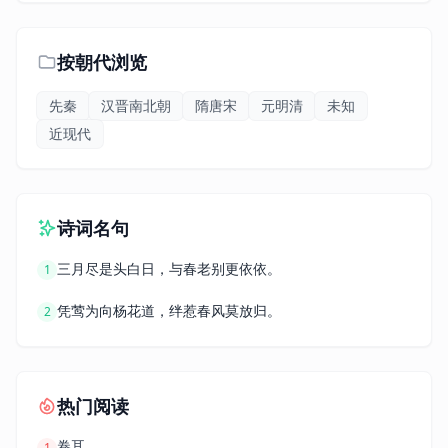
按朝代浏览
先秦
汉晋南北朝
隋唐宋
元明清
未知
近现代
诗词名句
三月尽是头白日，与春老别更依依。
1
凭莺为向杨花道，绊惹春风莫放归。
2
热门阅读
卷耳
1