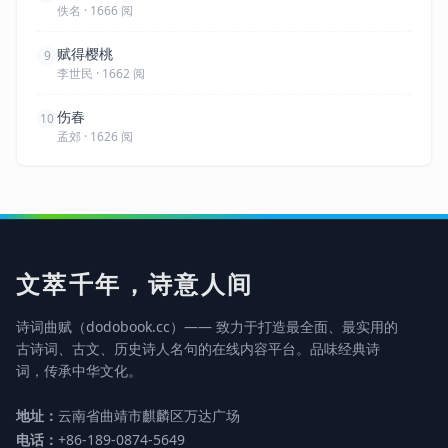
佚名 · 1666 阅
赋得樱桃
9
李世民 · 1662 阅
伤春
10
孟郊 · 1626 阅
文萃千年，诗意人间
诗词曲赋（dodobook.cc）—— 致力于打造最全面、最实用的
古诗词、古文、历史诗人名句的在线内容平台。品味经典诗
词，传承中华文化。
地址：
云南省曲靖市麒麟区万达广场
电话：
+86-189-0874-5649