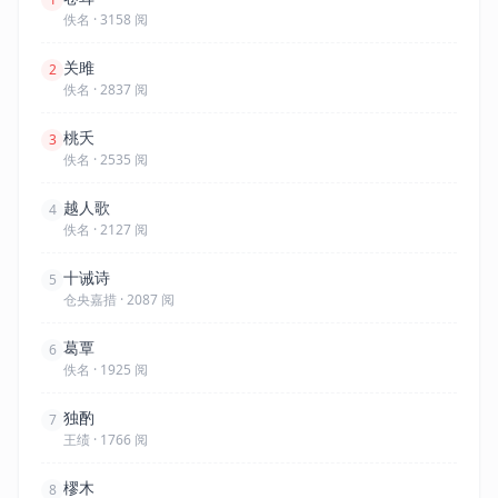
佚名 · 3158 阅
关雎
2
佚名 · 2837 阅
桃夭
3
佚名 · 2535 阅
越人歌
4
佚名 · 2127 阅
十诫诗
5
仓央嘉措 · 2087 阅
葛覃
6
佚名 · 1925 阅
独酌
7
王绩 · 1766 阅
樛木
8