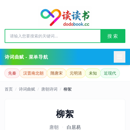
搜 索
诗词曲赋 - 菜单导航
先秦
汉晋南北朝
隋唐宋
元明清
未知
近现代
首页
/
诗词曲赋
/
唐朝诗词
/
柳絮
柳絮
唐朝
·
白居易