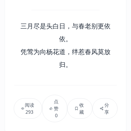
三月尽是头白日，与春老别更依
依。
凭莺为向杨花道，绊惹春风莫放
归。
点
阅读
收
分
赞
293
藏
享
0